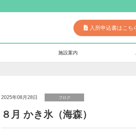
入所申込書はこち
型（個室）と従来型（多床室）の混合とし、利用様の幅広いニ
施設案内
染対策についても力を入れています。
2025年08月28日
ブログ
８月 かき氷（海森）