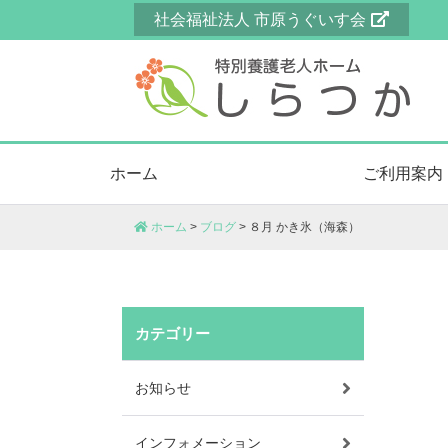
Skip
社会福祉法人 市原うぐいす会
to
content
特別養護老人ホームしらつか
特別養護老人ホームしらつかは、ユニット
ホーム
ご利用案内
コロナウィルス対策等の危機管理対策、感
ホーム
>
ブログ
>
８月 かき氷（海森）
カテゴリー
お知らせ
インフォメーション