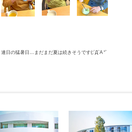
連日の猛暑日…まだまだ夏は続きそうです(;´Д`A “`